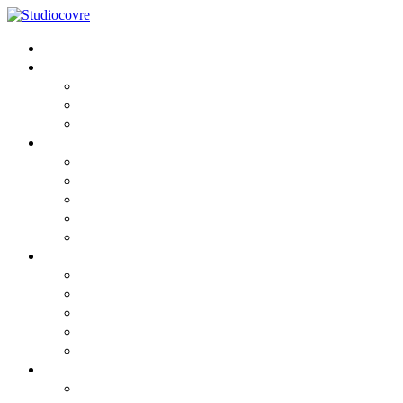
Home
Lo Studio
Chi siamo
I Professionisti
Partners
Consulenza
Fiscale
Societaria
Aziendale
Contabile e Amministrativa
Del Lavoro
News
Comunicato
Comunicato2
Circolari informative 2026
Privacy cookies
Privacy GDPR
Risorse
Webinar