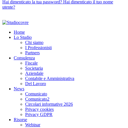
Hai dimenticato la tua password?
Hai dimenticato il tuo nome
utente?
© 2026 Studio Covre S.t.p.r.l. P.I. IT00277160933
Privacy e GDPR
Powered by
Nik Sistemi
Home
Lo Studio
Chi siamo
I Professionisti
Partners
Consulenza
Fiscale
Societaria
Aziendale
Contabile e Amministrativa
Del Lavoro
News
Comunicato
Comunicato2
Circolari informative 2026
Privacy cookies
Privacy GDPR
Risorse
Webinar