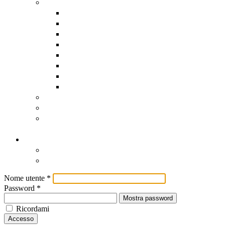
Assistenza software remota
AnyDesk
DwService
HopToDesk
Iperius
RustDesk
Supremo
TeamViewer
UltraViewer
Scadenzario Fiscale
Scadenzario dettagliato
Registro Nazionale degli Aiuti
di Stato
Contatti
Contatti
Come Raggiungerci
Nome utente
*
Password
*
Mostra password
Ricordami
Accesso