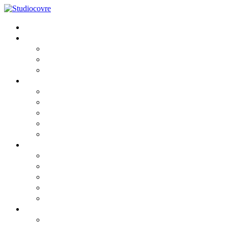
Home
Lo Studio
Chi siamo
I Professionisti
Partners
Consulenza
Fiscale
Societaria
Aziendale
Contabile e Amministrativa
Del Lavoro
News
Comunicato
Comunicato2
Circolari informative 2026
Privacy cookies
Privacy GDPR
Risorse
Webinar