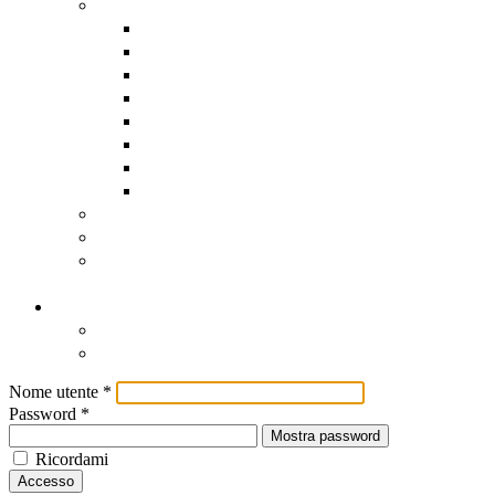
Assistenza software remota
AnyDesk
DwService
HopToDesk
Iperius
RustDesk
Supremo
TeamViewer
UltraViewer
Scadenzario Fiscale
Scadenzario dettagliato
Registro Nazionale degli Aiuti
di Stato
Contatti
Contatti
Come Raggiungerci
Nome utente
*
Password
*
Mostra password
Ricordami
Accesso