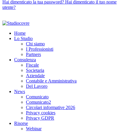
Hai dimenticato la tua password?
Hai dimenticato il tuo nome
utente?
© 2026 Studio Covre S.t.p.r.l. P.I. IT00277160933
Privacy e GDPR
Powered by
Nik Sistemi
Home
Lo Studio
Chi siamo
I Professionisti
Partners
Consulenza
Fiscale
Societaria
Aziendale
Contabile e Amministrativa
Del Lavoro
News
Comunicato
Comunicato2
Circolari informative 2026
Privacy cookies
Privacy GDPR
Risorse
Webinar