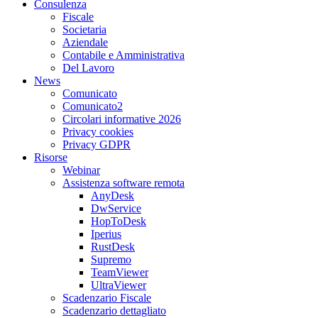
Consulenza
Fiscale
Societaria
Aziendale
Contabile e Amministrativa
Del Lavoro
News
Comunicato
Comunicato2
Circolari informative 2026
Privacy cookies
Privacy GDPR
Risorse
Webinar
Assistenza software remota
AnyDesk
DwService
HopToDesk
Iperius
RustDesk
Supremo
TeamViewer
UltraViewer
Scadenzario Fiscale
Scadenzario dettagliato