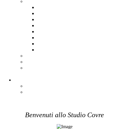
Assistenza software remota
AnyDesk
DwService
HopToDesk
Iperius
RustDesk
Supremo
TeamViewer
UltraViewer
Scadenzario Fiscale
Scadenzario dettagliato
Registro Nazionale degli Aiuti
di Stato
Contatti
Contatti
Come Raggiungerci
Benvenuti allo Studio Covre