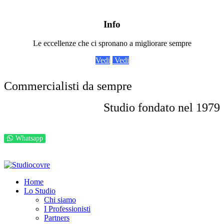
Info
Le eccellenze che ci spronano a migliorare sempre
Vedi
Vedi
Commercialisti da sempre
Studio fondato nel 1979
Whatsapp
© 2026 Studio Covre S.t.p.r.l. P.I. IT00277160933
Privacy e GDPR
Powered by
Nik Sistemi
Home
Lo Studio
Chi siamo
I Professionisti
Partners