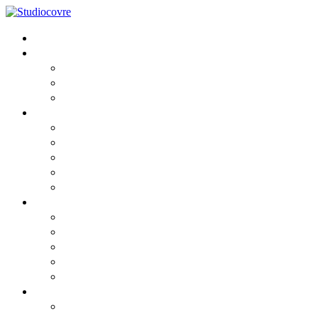
Home
Lo Studio
Chi siamo
I Professionisti
Partners
Consulenza
Fiscale
Societaria
Aziendale
Contabile e Amministrativa
Del Lavoro
News
Comunicato
Comunicato2
Circolari informative 2026
Privacy cookies
Privacy GDPR
Risorse
Webinar