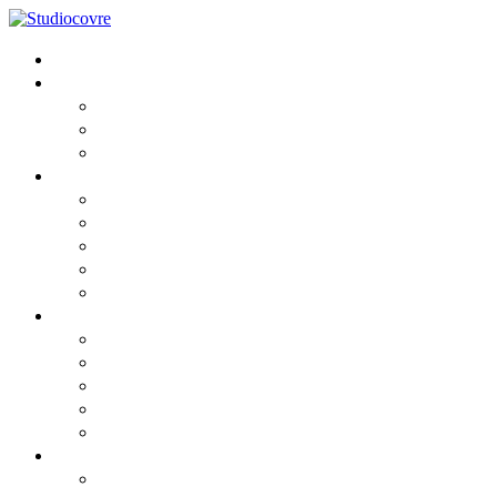
Home
Lo Studio
Chi siamo
I Professionisti
Partners
Consulenza
Fiscale
Societaria
Aziendale
Contabile e Amministrativa
Del Lavoro
News
Comunicato
Comunicato2
Circolari informative 2026
Privacy cookies
Privacy GDPR
Risorse
Webinar