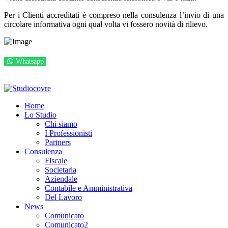
Per i Clienti accreditati è compreso nella consulenza l’invio di una
circolare informativa ogni qual volta vi fossero novità di rilievo.
Whatsapp
© 2026 Studio Covre S.t.p.r.l. P.I. IT00277160933
Privacy e GDPR
Powered by
Nik Sistemi
Home
Lo Studio
Chi siamo
I Professionisti
Partners
Consulenza
Fiscale
Societaria
Aziendale
Contabile e Amministrativa
Del Lavoro
News
Comunicato
Comunicato2