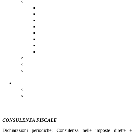
Assistenza software remota
AnyDesk
DwService
HopToDesk
Iperius
RustDesk
Supremo
TeamViewer
UltraViewer
Scadenzario Fiscale
Scadenzario dettagliato
Registro Nazionale degli Aiuti
di Stato
Contatti
Contatti
Come Raggiungerci
CONSULENZA FISCALE
Dichiarazioni periodiche; Consulenza nelle imposte dirette e