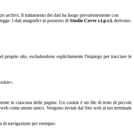
pri archivi. Il trattamento dei dati ha luogo prevalentemente con
 legge. I dati anagrafici in possesso di
Studio Covre s.t.p.r.l.
derivano
el proprio sito, escludendone esplicitamente l'impiego per tracciare le
Cookie».
te in ciascuna delle pagine. Un cookie è un file di testo di piccole
o web come utente unico. Vengono inviati dal Sito web al tuo terminale
za di navigazione per esempio: