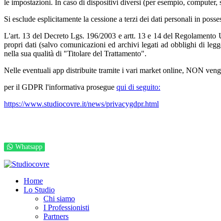
le impostazioni. In caso di dispositivi diversi (per esempio, computer, 
Si esclude esplicitamente la cessione a terzi dei dati personali in poss
L'art. 13 del Decreto Lgs. 196/2003 e artt. 13 e 14 del Regolamento UE 20
propri dati (salvo comunicazioni ed archivi legati ad obblighi di leg
nella sua qualità di "Titolare del Trattamento".
Nelle eventuali app distribuite tramite i vari market online, NON veng
per il GDPR l'informativa prosegue
qui di seguito:
https://www.studiocovre.it/news/privacygdpr.html
Whatsapp
© 2026 Studio Covre S.t.p.r.l. P.I. IT00277160933
Privacy e GDPR
P
Home
Lo Studio
Chi siamo
I Professionisti
Partners