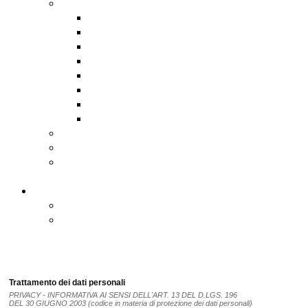
Assistenza software remota
AnyDesk
DwService
HopToDesk
Iperius
RustDesk
Supremo
TeamViewer
UltraViewer
Scadenzario Fiscale
Scadenzario dettagliato
Registro Nazionale degli Aiuti
di Stato
Contatti
Contatti
Come Raggiungerci
Trattamento dei dati personali
PRIVACY - INFORMATIVA AI SENSI DELL'ART. 13 DEL D.LGS. 196
DEL 30 GIUGNO 2003 (codice in materia di protezione dei dati personali)