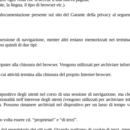
 la lingua, il tipo di browser etc.).
documentazione presente sul sito del Garante della privacy al seguent
essione di navigazione, mentre altri restano memorizzati nei termina
no quindi di due tipi:
uter alla chiusura del browser. Vengono utilizzati per archiviare inform
 cui attività termina alla chiusura del proprio Internet browser.
spositivo degli utenti nel corso di una sessione di navigazione, ma che
zionalità nell’interesse degli utenti (vengono utilizzati per archiviar
ico). Possono rimanere archiviati nel dispositivo per un lasso di temp
 volta essere cd. “proprietari” e “di terzi”.
al proprietario dei siti web. Quando parliamo di cookie di terzi, inten