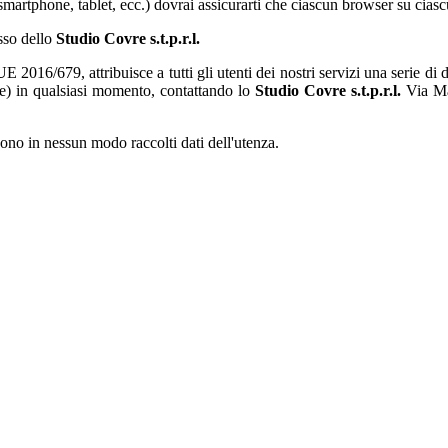
smartphone, tablet, ecc.) dovrai assicurarti che ciascun browser su ciascun
esso dello
Studio Covre s.t.p.r.l.
16/679, attribuisce a tutti gli utenti dei nostri servizi una serie di dirit
ge) in qualsiasi momento, contattando lo
Studio Covre s.t.p.r.l.
Via Ma
ono in nessun modo raccolti dati dell'utenza.
owered by
Nik Sistemi