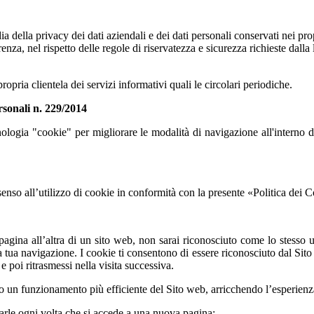
a della privacy dei dati aziendali e dei dati personali conservati nei pro
enza, nel rispetto delle regole di riservatezza e sicurezza richieste dalla
propria clientela dei servizi informativi quali le circolari periodiche.
rsonali n. 229/2014
ologia "cookie" per migliorare le modalità di navigazione all'interno d
senso all’utilizzo di cookie in conformità con la presente «Politica dei 
 all’altra di un sito web, non sarai riconosciuto come lo stesso uten
 tua navigazione. I cookie ti consentono di essere riconosciuto dal Sit
 poi ritrasmessi nella visita successiva.
no un funzionamento più efficiente del Sito web, arricchendo l’esperien
carle ogni volta che si accede a una nuova pagina;