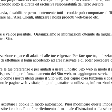
cadono sotto la diretta ed esclusiva responsabilità del terzo gestore.
avia, disabilitare permanentemente tutti i cookie può comportare diffico
re nell’Area Clienti, utilizzare i nostri prodotti web-based etc.
ce e veloce possibile. Organizziamo le informazioni ottenute da migliaia 
tro Sito.
izzazione capace di adattarsi alle tue esigenze. Per fare questo, utilizzia
di effettuare il login accedendo ad aree riservate e di poter procedere co
re le tue preferenze e per aiutarti a usare il nostro Sito web in modo 
dispensabili per il funzionamento del Sito web, ma aggiungono servizi m
io come i nostri utenti usano il Sito web, per capire cosa funziona e cosa
ono le pagine web visitate, il tipo di piattaforma utilizzata, informazion
 accettare i cookie in modo automatico. Puoi modificare queste impos
stire i cookie. Puoi fare riferimento al manuale d’istruzioni o alla sch