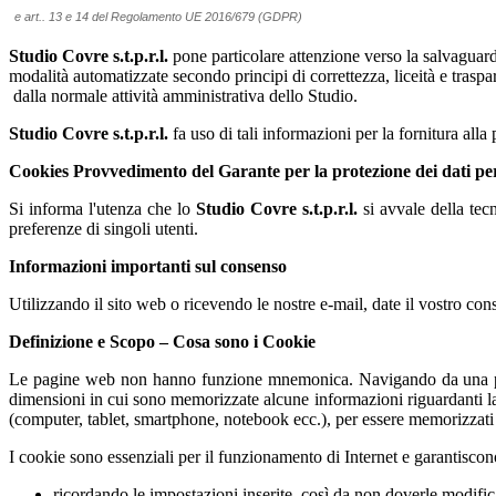
e art.. 13 e 14 del Regolamento UE 2016/679 (GDPR)
Studio Covre s.t.p.r.l.
pone particolare attenzione verso la salvaguardi
modalità automatizzate secondo principi di correttezza, liceità e traspar
dalla normale attività amministrativa dello Studio.
Studio Covre s.t.p.r.l.
fa uso di tali informazioni per la fornitura alla 
Cookies Provvedimento del Garante per la protezione dei dati pe
Si informa l'utenza che lo
Studio Covre s.t.p.r.l.
si avvale della tecn
preferenze di singoli utenti.
Informazioni importanti sul consenso
Utilizzando il sito web o ricevendo le nostre e-mail, date il vostro con
Definizione e Scopo – Cosa sono i Cookie
Le pagine web non hanno funzione mnemonica. Navigando da una pagina
dimensioni in cui sono memorizzate alcune informazioni riguardanti la
(computer, tablet, smartphone, notebook ecc.), per essere memorizzati e
I cookie sono essenziali per il funzionamento di Internet e garantisco
ricordando le impostazioni inserite, così da non doverle modifi