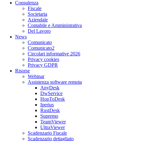
Consulenza
Fiscale
Societaria
Aziendale
Contabile e Amministrativa
Del Lavoro
News
Comunicato
Comunicato2
Circolari informative 2026
Privacy cookies
Privacy GDPR
Risorse
Webinar
Assistenza software remota
AnyDesk
DwService
HopToDesk
Iperius
RustDesk
Supremo
TeamViewer
UltraViewer
Scadenzario Fiscale
Scadenzario dettagliato