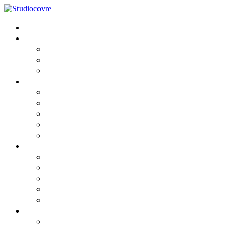
Home
Lo Studio
Chi siamo
I Professionisti
Partners
Consulenza
Fiscale
Societaria
Aziendale
Contabile e Amministrativa
Del Lavoro
News
Comunicato
Comunicato2
Circolari informative 2026
Privacy cookies
Privacy GDPR
Risorse
Webinar