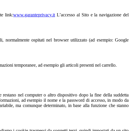
e link:
www.garanteprivacy.it
L’accesso al Sito e la navigazione del
li, normalmente ospitati nel browser utilizzato (ad esempio: Google
azioni temporanee, ad esempio gli articoli presenti nel carrello.
 restano nel computer o altro dispositivo dopo la fine della suddetta
e informazioni, ad esempio il nome e la password di accesso, in modo da
o variabile, ma comunque determinato, in base alla funzione che stanno
diamo i cookie trasmessi da soggetti terzi, quindi impostati da un sito