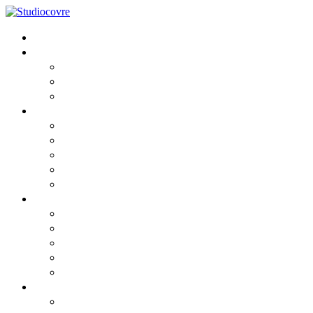
Home
Lo Studio
Chi siamo
I Professionisti
Partners
Consulenza
Fiscale
Societaria
Aziendale
Contabile e Amministrativa
Del Lavoro
News
Comunicato
Comunicato2
Circolari informative 2026
Privacy cookies
Privacy GDPR
Risorse
Webinar