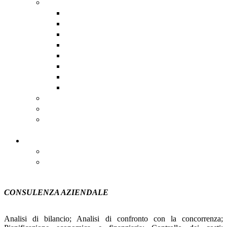
Assistenza software remota
AnyDesk
DwService
HopToDesk
Iperius
RustDesk
Supremo
TeamViewer
UltraViewer
Scadenzario Fiscale
Scadenzario dettagliato
Registro Nazionale degli Aiuti
di Stato
Contatti
Contatti
Come Raggiungerci
CONSULENZA AZIENDALE
Analisi di bilancio; Analisi di confronto con la concorrenza;