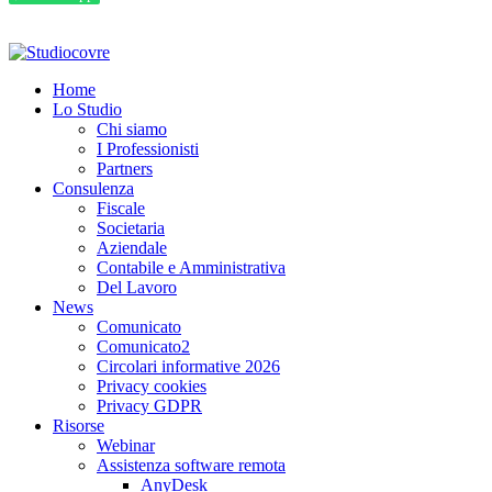
© 2026 Studio Covre S.t.p.r.l. P.I. IT00277160933
Privacy e GDPR
Powered by
Nik Sistemi
Home
Lo Studio
Chi siamo
I Professionisti
Partners
Consulenza
Fiscale
Societaria
Aziendale
Contabile e Amministrativa
Del Lavoro
News
Comunicato
Comunicato2
Circolari informative 2026
Privacy cookies
Privacy GDPR
Risorse
Webinar
Assistenza software remota
AnyDesk