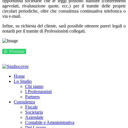
opportunità societarie che le leggi possono stabilire (conferimenti
agevolati, rivalutazione quote, ecc.) per il tramite delle proprie
circolari periodiche, oltre che consulenza continuativa telefonica o
via e-mail.
Infine, su richiesta del cliente, sarà possibile ottenere pareri legali o
notarili per il tramite di Professionisti collegati.
Whatsapp
© 2026 Studio Covre S.t.p.r.l. P.I. IT00277160933
Privacy e GDPR
Powered by
Nik Sistemi
Home
Lo Studio
Chi siamo
I Professionisti
Partners
Consulenza
Fiscale
Societaria
Aziendale
Contabile e Amministrativa
Del Lavoro