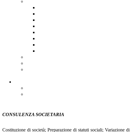
Assistenza software remota
AnyDesk
DwService
HopToDesk
Iperius
RustDesk
Supremo
TeamViewer
UltraViewer
Scadenzario Fiscale
Scadenzario dettagliato
Registro Nazionale degli Aiuti
di Stato
Contatti
Contatti
Come Raggiungerci
CONSULENZA SOCIETARIA
Costituzione di società; Preparazione di statuti sociali; Variazione di