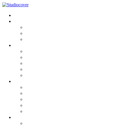
Home
Lo Studio
Chi siamo
I Professionisti
Partners
Consulenza
Fiscale
Societaria
Aziendale
Contabile e Amministrativa
Del Lavoro
News
Comunicato
Comunicato2
Circolari informative 2026
Privacy cookies
Privacy GDPR
Risorse
Webinar