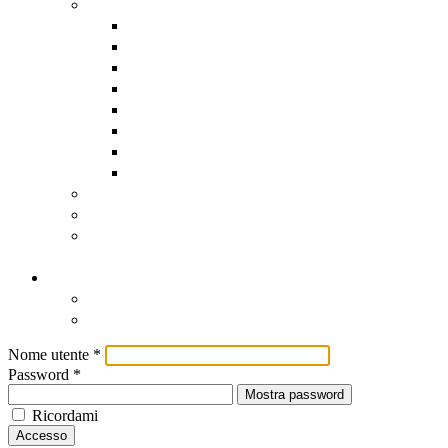
Assistenza software remota
AnyDesk
DwService
HopToDesk
Iperius
RustDesk
Supremo
TeamViewer
UltraViewer
Scadenzario Fiscale
Scadenzario dettagliato
Registro Nazionale degli Aiuti
di Stato
Contatti
Contatti
Come Raggiungerci
Nome utente
*
Password
*
Mostra password
Ricordami
Accesso