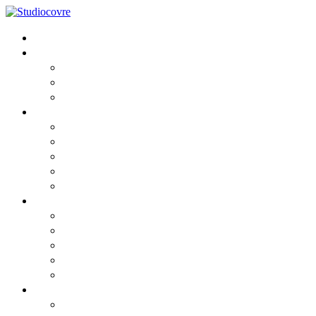
Home
Lo Studio
Chi siamo
I Professionisti
Partners
Consulenza
Fiscale
Societaria
Aziendale
Contabile e Amministrativa
Del Lavoro
News
Comunicato
Comunicato2
Circolari informative 2026
Privacy cookies
Privacy GDPR
Risorse
Webinar