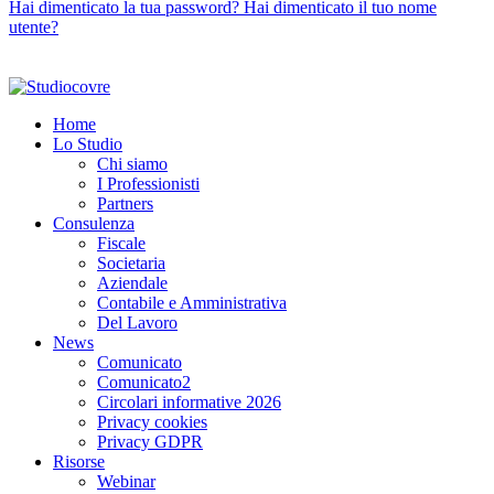
Hai dimenticato la tua password?
Hai dimenticato il tuo nome
utente?
© 2026 Studio Covre S.t.p.r.l. P.I. IT00277160933
Privacy e GDPR
Powered by
Nik Sistemi
Home
Lo Studio
Chi siamo
I Professionisti
Partners
Consulenza
Fiscale
Societaria
Aziendale
Contabile e Amministrativa
Del Lavoro
News
Comunicato
Comunicato2
Circolari informative 2026
Privacy cookies
Privacy GDPR
Risorse
Webinar