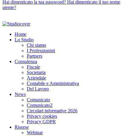
Hai dimenticato la tua password?
Hai dimenticato il tuo nome
utente?
© 2026 Studio Covre S.t.p.r.l. P.I. IT00277160933
Privacy e GDPR
Powered by
Nik Sistemi
Home
Lo Studio
Chi siamo
I Professionisti
Partners
Consulenza
Fiscale
Societaria
Aziendale
Contabile e Amministrativa
Del Lavoro
News
Comunicato
Comunicato2
Circolari informative 2026
Privacy cookies
Privacy GDPR
Risorse
Webinar