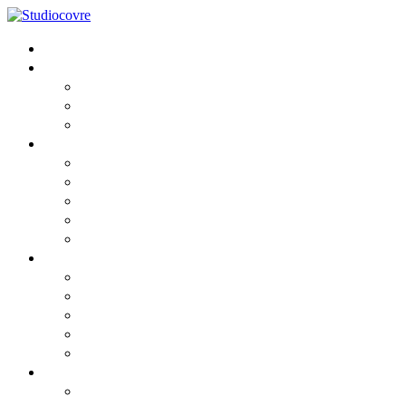
Home
Lo Studio
Chi siamo
I Professionisti
Partners
Consulenza
Fiscale
Societaria
Aziendale
Contabile e Amministrativa
Del Lavoro
News
Comunicato
Comunicato2
Circolari informative 2026
Privacy cookies
Privacy GDPR
Risorse
Webinar