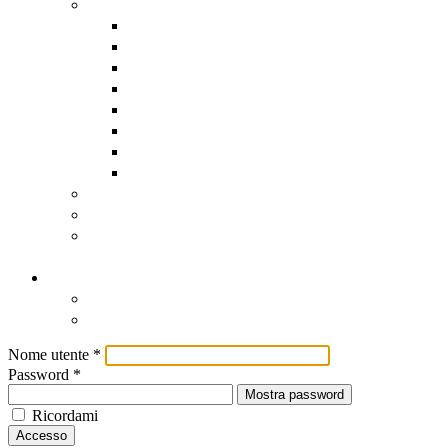
Assistenza software remota
AnyDesk
DwService
HopToDesk
Iperius
RustDesk
Supremo
TeamViewer
UltraViewer
Scadenzario Fiscale
Scadenzario dettagliato
Registro Nazionale degli Aiuti
di Stato
Contatti
Contatti
Come Raggiungerci
Nome utente
*
Password
*
Mostra password
Ricordami
Accesso